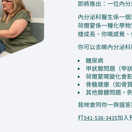
即將推出：一位內分
內分泌科醫生係一個
荷爾蒙係一種化學物
樣成長、你嘅感覺、
你可以去睇內分泌科
糖尿病
甲狀腺問題（甲
荷爾蒙嘅變化會
骨骼健康（如骨
其他腺體問題，
我哋會同你一齊搵答
打
541-536-3435
加入