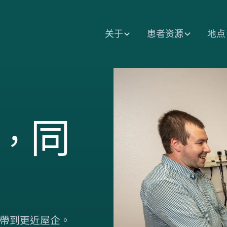
关于
患者资源
地点
同
，
帶到更近屋企。