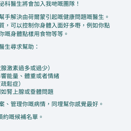
泌科醫生將會加入我哋嘅團隊！
幫手解決由荷爾蒙引起嘅健康問題嘅醫生。
質，可以控制你身體入面好多嘢，例如你點
你嘅身體點樣用食物等等。
醫生尋求幫助：
狀腺激素過多或過少）
影響能量、體重或者情緒
質疏鬆症）
例如腎上腺或垂體問題
案、管理你嘅病情，同埋幫你感覺最好。
預約嘅候補名單。